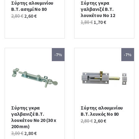
Σύρτης αλουμινίου
Σύρτης γκρα
Β.Τ. ασημί Νο 80
γαλβανιζέ Β.Τ.
λουκέτου No 12
Original
Current
2,80
€
2,60
€
Original
Current
1,80
€
1,70
€
price
price
price
price
was:
is:
was:
is:
2,80 €.
2,60 €.
1,80 €.
1,70 €.
-7%
-7%
Σύρτης γκρα
Σύρτης αλουμινίου
γαλβανιζέ Β.Τ.
Β.Τ. λευκός Νο 80
λουκέτου Νο 20 (30 x
Original
Current
2,80
€
2,60
€
200 mm)
price
price
Original
Current
3,00
€
2,80
€
was:
is: