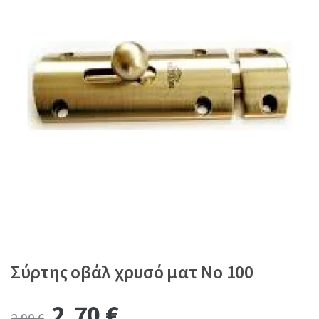
:
Σύρτης οβάλ χρυσό ματ No 100
Original
Current
2,70
€
2,90
€