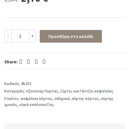
price
price
was:
is:
Σύρτης
-
+
Προσθήκη στο καλάθι
οβάλ
2,90 €.
2,70 €.
χρυσό
ματ
No
Facebook
Twitter
Pinterest
LinkedIn
100
Share:
quantity
Κωδικός:
dk253
Κατηγορίες:
Αξεσουαρ Πορτας
,
Σύρτες και Γάντζοι ασφαλείας
Ετικέτες:
ασφάλεια πόρτας
,
σιδηρικά
,
σύρτης πόρτας
,
σύρτης
χρυσός
,
υλικά επιπλοποι'ί'ας