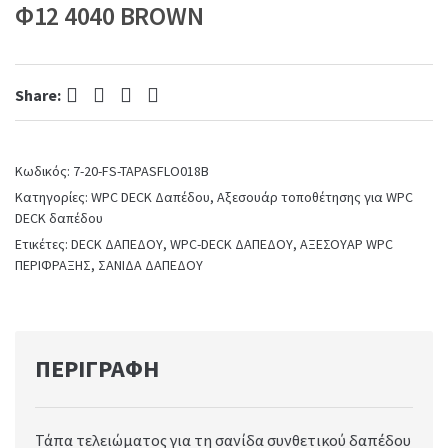
Φ12 4040 BROWN
:
Facebook
Twitter
Pinterest
LinkedIn
Share:
Κωδικός:
7-20-FS-TAPASFLO018B
Κατηγορίες:
WPC DECK Δαπέδου
,
Αξεσουάρ τοποθέτησης για WPC
DECK δαπέδου
Ετικέτες:
DECK ΔΑΠΕΔΟΥ
,
WPC-DECK ΔΑΠΕΔΟΥ
,
ΑΞΕΣΟΥΑΡ WPC
ΠΕΡΙΦΡΑΞΗΣ
,
ΣΑΝΙΔΑ ΔΑΠΕΔΟΥ
ΠΕΡΙΓΡΑΦΉ
Τάπα τελειώματος για τη σανίδα συνθετικoύ δαπέδου