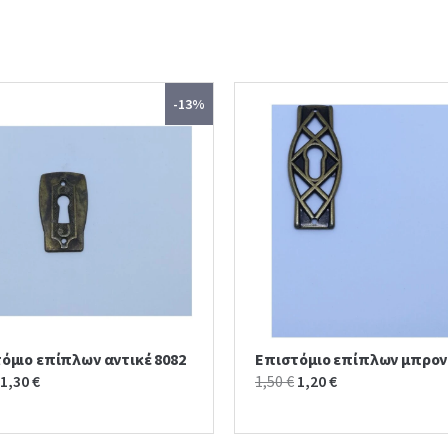
-13%
όμιο επίπλων αντικέ 8082
Επιστόμιο επίπλων μπρον
Original
Current
Original
Current
1,30
€
1,50
€
1,20
€
price
price
price
price
was:
is:
was:
is: