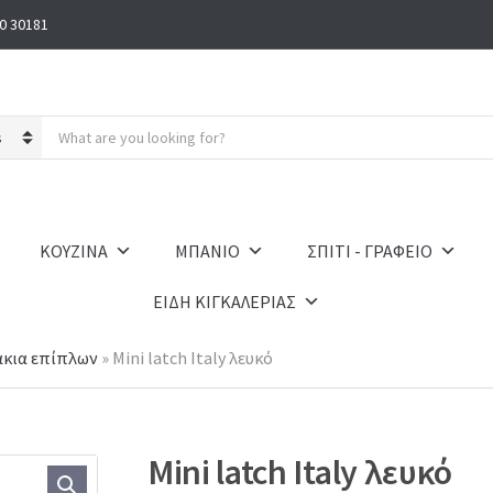
0 30181
S
e
a
r
c
h
ΚΟΥΖΙΝΑ
ΜΠΑΝΙΟ
ΣΠΙΤΙ - ΓΡΑΦΕΙΟ
p
r
ΕΙΔΗ ΚΙΓΚΑΛΕΡΙΑΣ
o
d
u
κια επίπλων
»
Mini latch Italy λευκό
c
t
s
:
Mini latch Italy λευκό