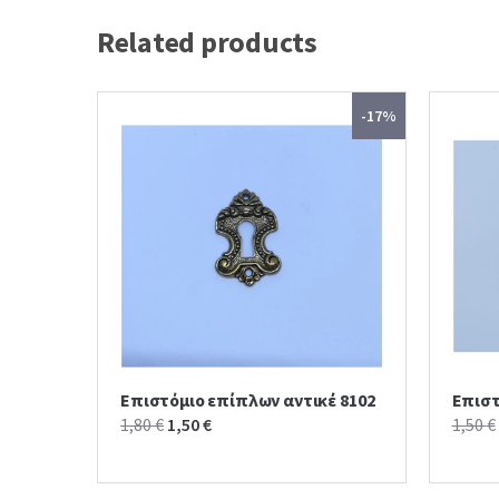
Related products
-17%
Επιστόμιο επίπλων αντικέ 8102
Επιστ
Original
Current
1,80
€
1,50
€
1,50
€
price
price
was:
is: