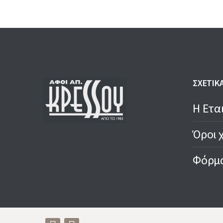
1,80 €.
1,50 €.
ΣΧΕΤΙΚ
Η Ετα
Όροι 
Φόρμα