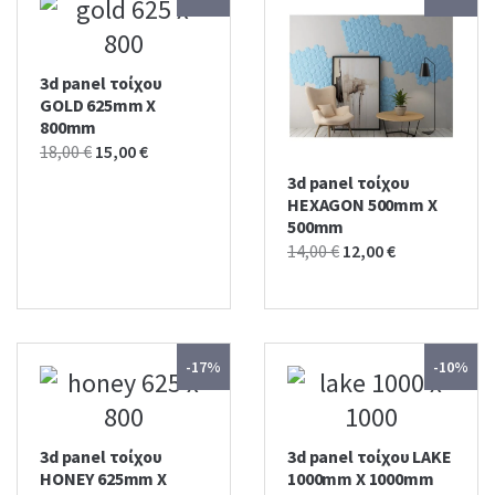
3d panel τοίχου
GOLD 625mm X
800mm
Original
Current
18,00
€
15,00
€
price
price
3d panel τοίχου
was:
is:
HEXAGON 500mm X
500mm
18,00 €.
15,00 €.
Original
Current
14,00
€
12,00
€
price
price
was:
is:
14,00 €.
12,00 €.
-17%
-10%
3d panel τοίχου
3d panel τοίχου LAKE
HONEY 625mm X
1000mm X 1000mm