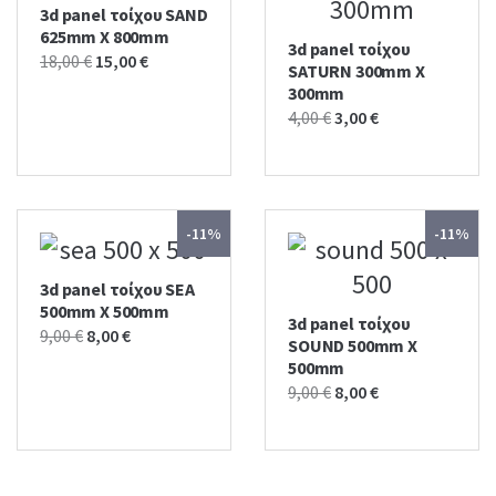
3d panel τοίχου SAND
625mm X 800mm
3d panel τοίχου
Original
Current
18,00
€
15,00
€
SATURN 300mm X
price
price
300mm
was:
is:
Original
Current
4,00
€
3,00
€
18,00 €.
15,00 €.
price
price
was:
is:
4,00 €.
3,00 €.
-11%
-11%
3d panel τοίχου SEA
500mm X 500mm
3d panel τοίχου
Original
Current
9,00
€
8,00
€
SOUND 500mm X
price
price
500mm
was:
is:
Original
Current
9,00
€
8,00
€
9,00 €.
8,00 €.
price
price
was:
is:
9,00 €.
8,00 €.