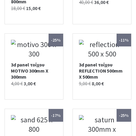
800mm
Original
Current
40,00
€
36,00
€
Original
Current
18,00
€
15,00
€
price
price
price
price
was:
is:
was:
is:
40,00 €.
36,00 €.
18,00 €.
15,00 €.
-25%
-11%
3d panel τοίχου
3d panel τοίχου
MOTIVO 300mm X
REFLECTION 500mm
300mm
X 500mm
Original
Current
Original
Current
4,00
€
3,00
€
9,00
€
8,00
€
price
price
price
price
was:
is:
was:
is:
4,00 €.
3,00 €.
9,00 €.
8,00 €.
-17%
-25%