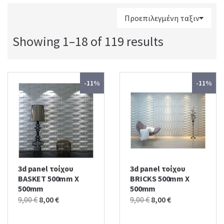
:
Showing 1–18 of 119 results
-11%
-11%
3d panel τοίχου
3d panel τοίχου
BASKET 500mm X
BRICKS 500mm X
500mm
500mm
Original
Current
Original
Current
9,00
€
8,00
€
9,00
€
8,00
€
price
price
price
price
was:
is:
was:
is: