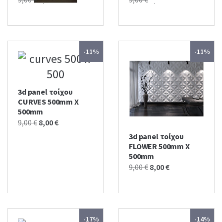
price
price
price
price
was:
is:
was:
is:
9,00 €.
8,00 €.
9,00 €.
8,00 €.
-11%
-11%
3d panel τοίχου
CURVES 500mm X
500mm
Original
Current
9,00
€
8,00
€
price
price
3d panel τοίχου
was:
is:
FLOWER 500mm X
500mm
9,00 €.
8,00 €.
Original
Current
9,00
€
8,00
€
price
price
was:
is:
9,00 €.
8,00 €.
-17%
-14%