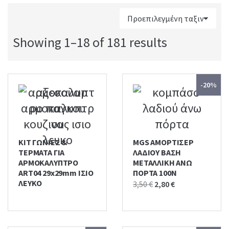
:
Showing 1–18 of 181 results
-20%
KIT ΓΩΝΙΕΣ &
MGS ΑΜΟΡΤΙΣΕΡ
ΤΕΡΜΑΤΑ ΓΙΑ
ΛΑΔΙΟΥ ΒΑΣΗ
ΑΡΜΟΚΑΛΥΠΤΡΟ
ΜΕΤΑΛΛΙΚΗ ΑΝΩ
ART04 29x29mm ΙΣΙΟ
ΠΟΡΤΑ 100Ν
ΛΕΥΚΟ
Original
Current
3,50
€
2,80
€
price
price
was:
is:
3,50 €.
2,80 €.