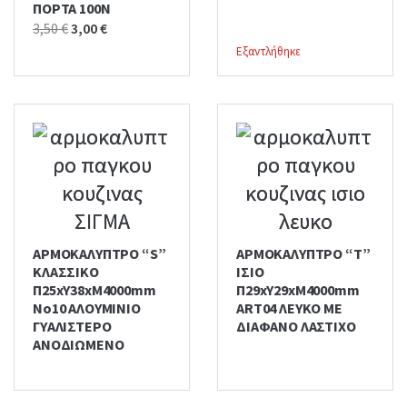
ΠΟΡΤΑ 100N
30,00 €.
25,00 €.
Original
Current
3,50
€
3,00
€
price
price
Εξαντλήθηκε
was:
is:
3,50 €.
3,00 €.
ΑΡΜΟΚΑΛΥΠΤΡΟ “S”
ΑΡΜΟΚΑΛΥΠΤΡΟ “T”
ΚΛΑΣΣΙΚΟ
ΙΣΙΟ
Π25xΥ38xM4000mm
Π29xΥ29xΜ4000mm
No10 ΑΛΟΥΜΙΝΙΟ
ART04 ΛΕΥΚΟ ΜΕ
ΓΥΑΛΙΣΤΕΡΟ
ΔΙΑΦΑΝΟ ΛΑΣΤΙΧΟ
ΑΝΟΔΙΩΜΕΝΟ